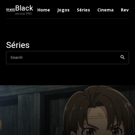
Black
Home
Jogos
Séries
Cinema
Revie
version PRO
Séries
Search