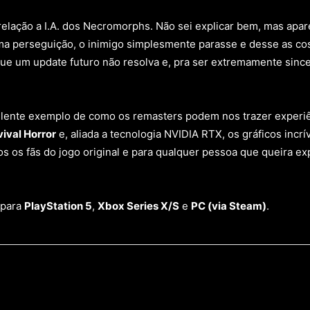
 relação a I.A. dos Necromorphs. Não sei explicar bem, mas ap
ma perseguição, o inimigo simplesmente parasse e desse as c
e um update futuro não resolva e, pra ser extremamente sincero
ente exemplo de como os remasters podem nos trazer experiênc
vival Horror
e, aliada a tecnologia NVIDIA RTX, os gráficos incrí
s os fãs do jogo original e para qualquer pessoa que queira 
 para
PlayStation 5
,
Xbox Series X/S
e
PC (via Steam)
.