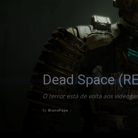
Dead Space (R
O terror está de volta aos videog
By
BrunoPapa
-