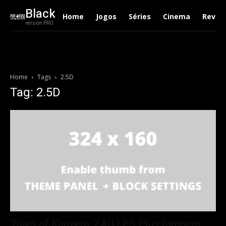
Black
Home
Jogos
Séries
Cinema
Revie
version PRO
Home
Tags
2.5D
Tag: 2.5D
Tales of Kenzera: ZAU | PS Plus também