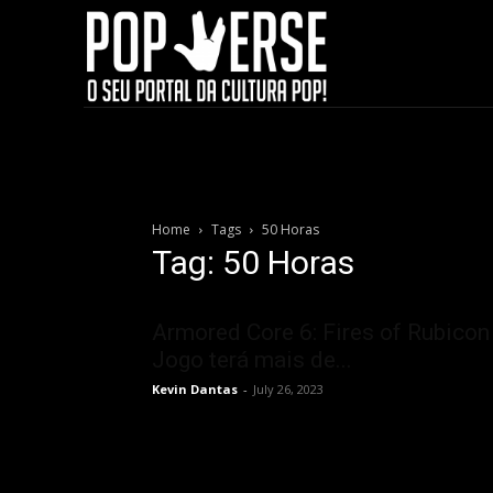
Home
Tags
50 Horas
Tag: 50 Horas
Armored Core 6: Fires of Rubicon 
Jogo terá mais de...
Kevin Dantas
-
July 26, 2023