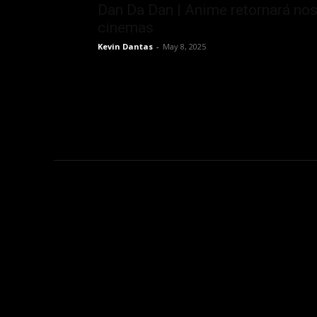
Dan Da Dan | Anime retornará no
cinemas
Kevin Dantas
-
May 8, 2025