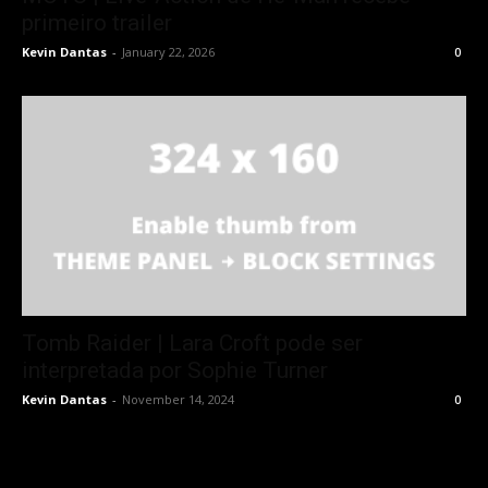
primeiro trailer
Kevin Dantas
-
January 22, 2026
0
Tomb Raider | Lara Croft pode ser
interpretada por Sophie Turner
Kevin Dantas
-
November 14, 2024
0