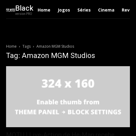
Black
Home
Jogos
Séries
Cinema
Revie
version PRO
Home
Tags
Amazon MGM Studios
Tag: Amazon MGM Studios
MOTU | Live-Action de He-Man recebe