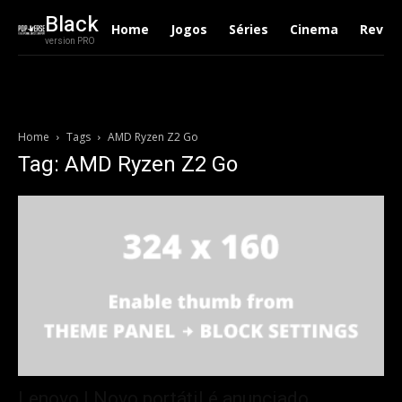
Black
Home
Jogos
Séries
Cinema
Revie
version PRO
Home
Tags
AMD Ryzen Z2 Go
Tag: AMD Ryzen Z2 Go
Lenovo | Novo portátil é anunciado