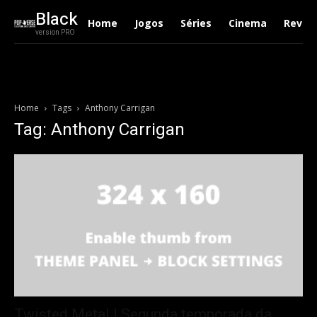
Black
Home
Jogos
Séries
Cinema
Revie
version PRO
Home
Tags
Anthony Carrigan
Tag: Anthony Carrigan
Twisted Metal | Segunda temporada da