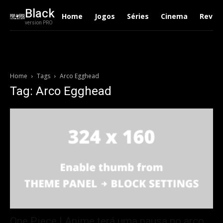
Black
Home
Jogos
Séries
Cinema
Revie
version PRO
Home
Tags
Arco Egghead
Tag: Arco Egghead
One Piece | Anime terá uma pausa no arco