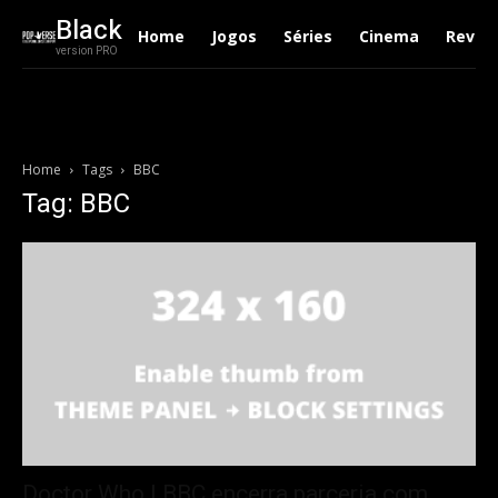
Black
Home
Jogos
Séries
Cinema
Revie
version PRO
Home
Tags
BBC
Tag: BBC
Doctor Who | BBC encerra parceria com