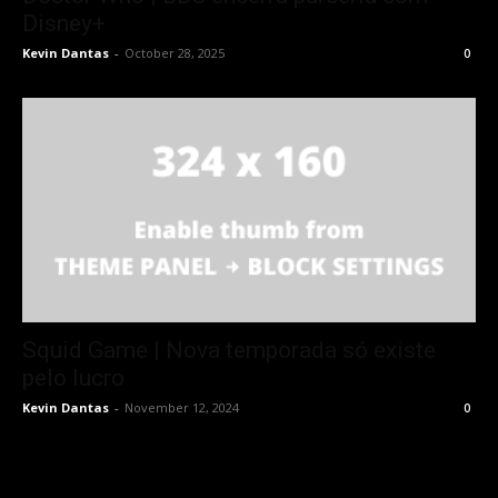
Disney+
Kevin Dantas
-
October 28, 2025
0
Squid Game | Nova temporada só existe
pelo lucro
Kevin Dantas
-
November 12, 2024
0