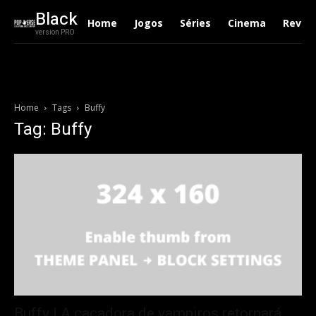
Black
Home
Jogos
Séries
Cinema
Revie
version PRO
Home
Tags
Buffy
Tag: Buffy
Buffy | A caçadora de vampiros retornará