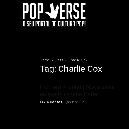
Home
Tags
Charlie Cox
Tag: Charlie Cox
Homem Aranha | Nova série
animada recebe trailer
Kevin Dantas
-
January 2, 2025