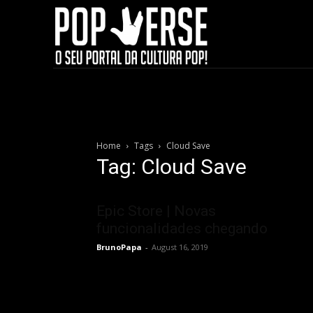
Home
Tags
Cloud Save
Tag: Cloud Save
Epic Store | Novas
funcionalidades chegando
BrunoPapa
-
August 16, 2019