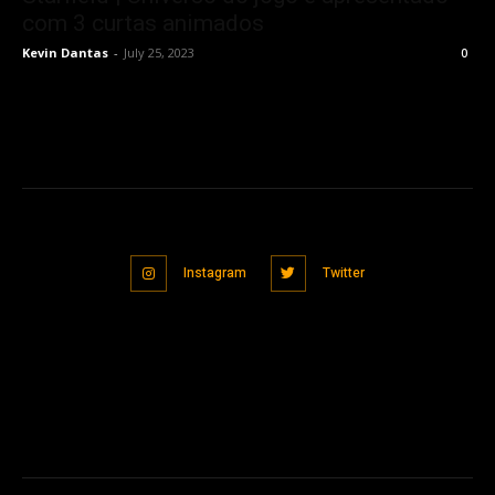
com 3 curtas animados
Kevin Dantas
-
July 25, 2023
0
Instagram
Twitter