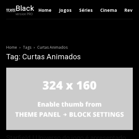
Black
Home
Jogos
Séries
Cinema
Revie
version PRO
Home
Tags
Curtas Animados
Tag: Curtas Animados
Starfield | Universo do jogo é apresentado