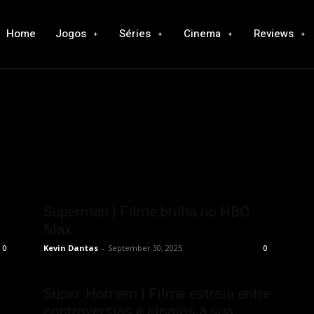
Home
Jogos
Séries
Cinema
Reviews
Superman | Filme brilha no HBO
Max
Kevin Dantas
-
September 30, 2025
0
0
Super-Homem | Filme estreia entre
controvérsias e elogios à sua