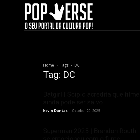
Home
Tags
DC
Tag: DC
Batgirl | Scipio acredita que filme
ainda pode ser salvo
Kevin Dantas
-
October 20, 2025
Superman 2025 | Brandon Routh
se emocionou com o filme