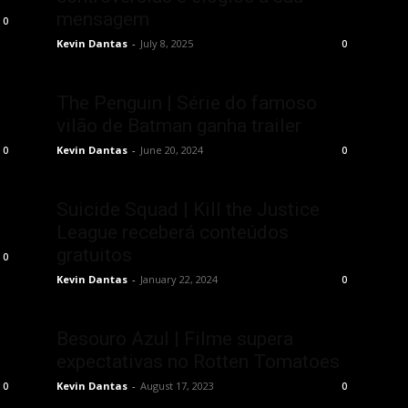
mensagem
0
Kevin Dantas
-
July 8, 2025
0
The Penguin | Série do famoso
vilão de Batman ganha trailer
Kevin Dantas
-
June 20, 2024
0
0
Suicide Squad | Kill the Justice
League receberá conteúdos
gratuitos
0
Kevin Dantas
-
January 22, 2024
0
Besouro Azul | Filme supera
expectativas no Rotten Tomatoes
Kevin Dantas
-
August 17, 2023
0
0