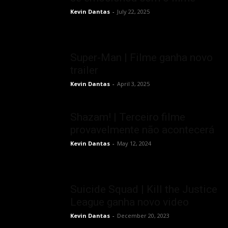
Kevin Dantas
-
July 22, 2025
Super-Man | Filme ganha novo
trailer
Kevin Dantas
-
April 3, 2025
Shazam! | Terceiro filme
provavelmente não acontecerá
Kevin Dantas
-
May 12, 2024
Suicide Squad | Kill the Justice
League ganha novo video
Kevin Dantas
-
December 20, 2023