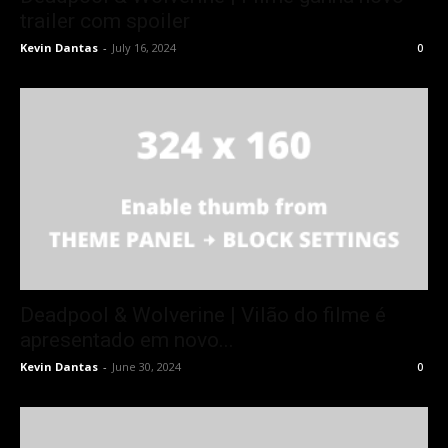
trailer com spoiler
Kevin Dantas
-
July 16, 2024
0
Deadpool & Wolverine | Vilão do filme é
apresentado em novo...
Kevin Dantas
-
June 30, 2024
0