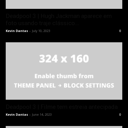
Deadpool 3 | Hugh Jackman aparece em
foto usando traje clássico...
Kevin Dantas
-
July 10, 2023
0
Deadpool 3 | Filme tem estreia antecipada
Kevin Dantas
-
June 14, 2023
0