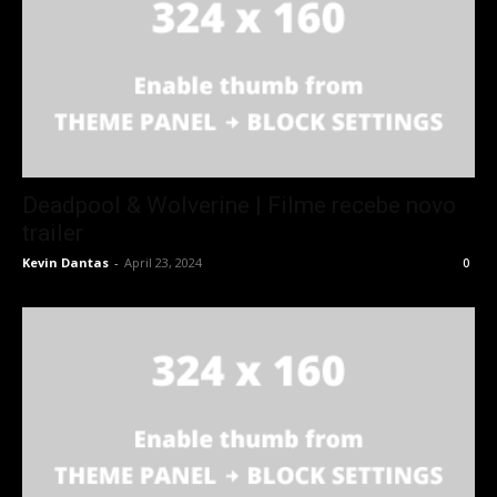
Deadpool & Wolverine | Filme recebe novo
trailer
Kevin Dantas
-
April 23, 2024
0