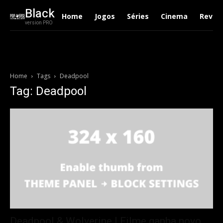
Black
Home
Jogos
Séries
Cinema
Revie
version PRO
Home
Tags
Deadpool
Tag: Deadpool
Deadpool & Wolverine | Filme ganha novo