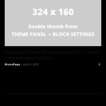
Deadpool | Ryan Reynolds pode ter revelado
o personagem na Fase...
BrunoPapa
-
July 31, 2019
0