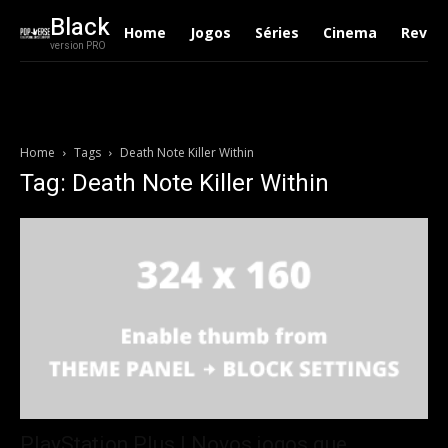
Black
Home
Jogos
Séries
Cinema
Revie
version PRO
Home
Tags
Death Note Killer Within
Tag: Death Note Killer Within
PlayStation Plus | Novos jogos que