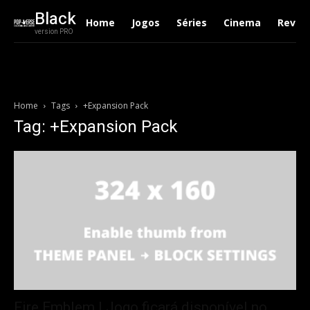
Black
Home
Jogos
Séries
Cinema
Revie
version PRO
Home
Tags
+Expansion Pack
Tag: +Expansion Pack
Fire Emblem | Jogo ficará disponível no