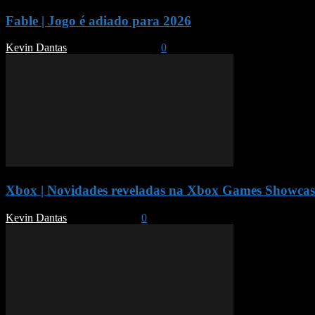
Fable | Jogo é adiado para 2026
Kevin Dantas
-
February 25, 2025
0
Xbox | Novidades reveladas na Xbox Games Showcas
Kevin Dantas
-
June 13, 2024
0