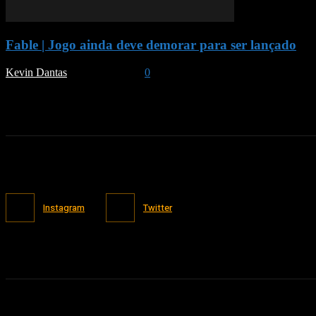
Fable | Jogo ainda deve demorar para ser lançado
Kevin Dantas
-
March 3, 2023
0
Instagram
Twitter