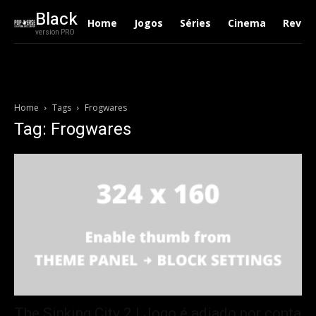
Black
Home
Jogos
Séries
Cinema
Revie
version PRO
Home
Tags
Frogwares
Tag: Frogwares
The Sinking City 2 | Jogo é adiado por conta