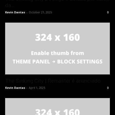
da...
Kevin Dantas
-
October 21, 2025
0
The Sinking City | Remaster é anunciado
Kevin Dantas
-
April 1, 2025
0