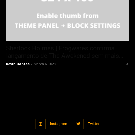
Sherlock Holmes | Frogwares confirma
lançamento de The Awakened sem mais...
Kevin Dantas
-
March 6, 2023
0
Instagram
Twitter