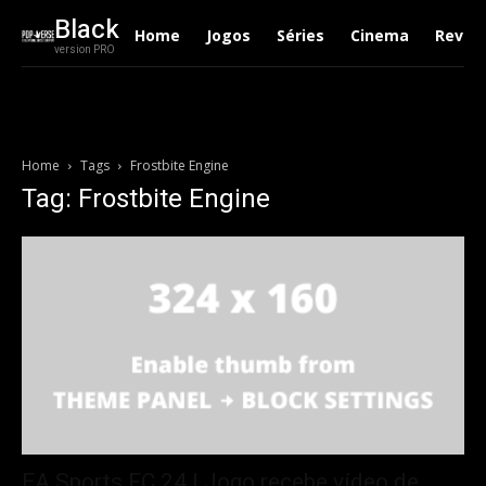
Black
Home
Jogos
Séries
Cinema
Revie
version PRO
Home
Tags
Frostbite Engine
Tag: Frostbite Engine
EA Sports FC 24 | Jogo recebe vídeo de