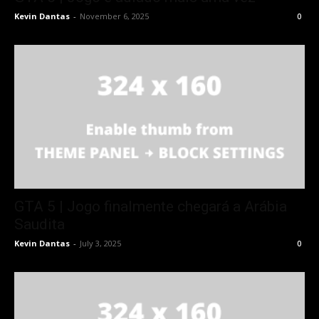
Kevin Dantas
-
November 6, 2025
0
GTA 5 | Jogo finalmente chegará a Arábia
Saudita
Kevin Dantas
-
July 3, 2025
0