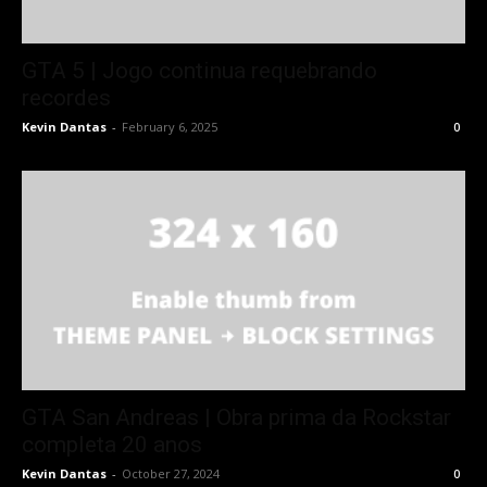
GTA 5 | Jogo continua requebrando
recordes
Kevin Dantas
-
February 6, 2025
0
GTA San Andreas | Obra prima da Rockstar
completa 20 anos
Kevin Dantas
-
October 27, 2024
0