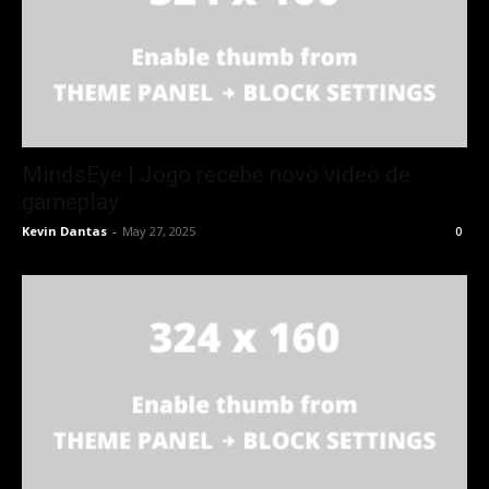
MindsEye | Jogo recebe novo video de
gameplay
Kevin Dantas
-
May 27, 2025
0