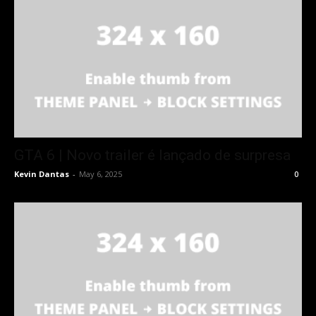
GTA 6 | Novo trailer é lançado de surpresa
Kevin Dantas
-
May 6, 2025
0