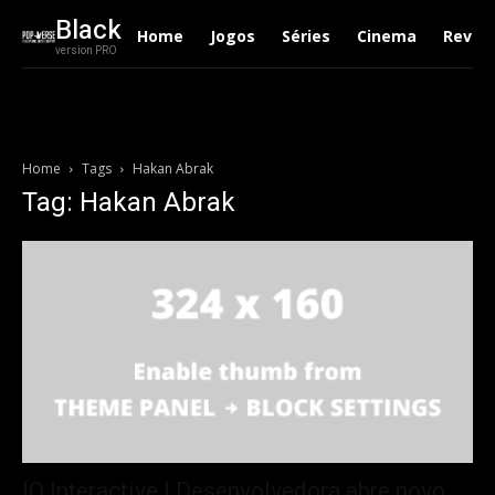
Black
Home
Jogos
Séries
Cinema
Revie
version PRO
Home
Tags
Hakan Abrak
Tag: Hakan Abrak
IO Interactive | Desenvolvedora abre novo