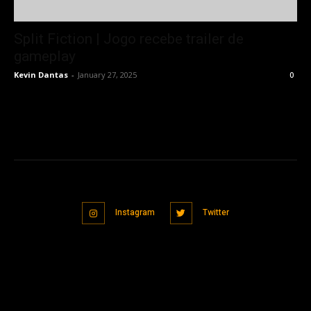
Split Fiction | Jogo recebe trailer de
gameplay
Kevin Dantas
-
January 27, 2025
0
Instagram
Twitter