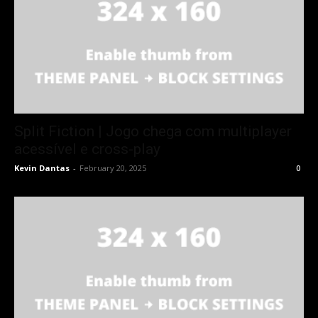
Split Fiction | Jogo chega com multiplayer
acessível e cross-play
Kevin Dantas
-
February 20, 2025
0