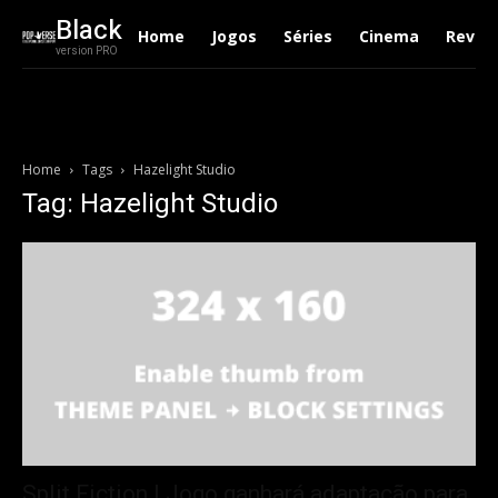
Black
Home
Jogos
Séries
Cinema
Revie
version PRO
Home
Tags
Hazelight Studio
Tag: Hazelight Studio
Split Fiction | Jogo ganhará adaptação para