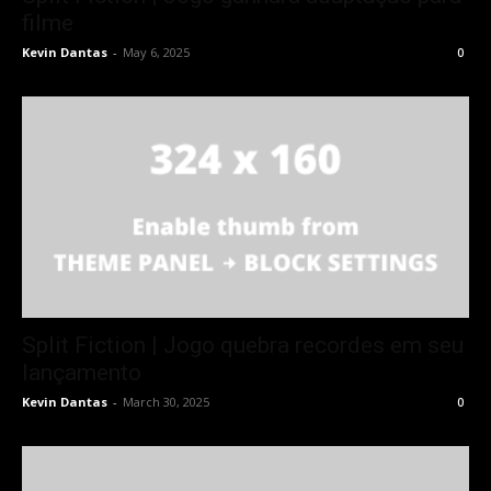
filme
Kevin Dantas
-
May 6, 2025
0
Split Fiction | Jogo quebra recordes em seu
lançamento
Kevin Dantas
-
March 30, 2025
0