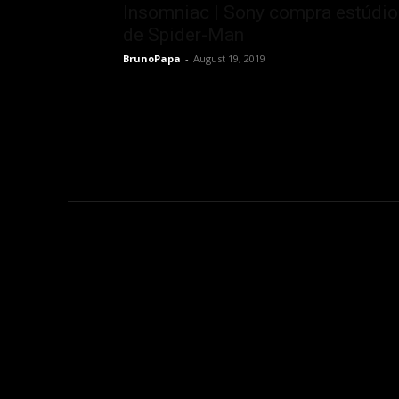
Insomniac | Sony compra estúdio
de Spider-Man
BrunoPapa
-
August 19, 2019