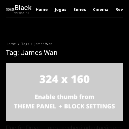
Black
Home
Jogos
Séries
Cinema
Revie
version PRO
Home
Tags
James Wan
Tag: James Wan
Pacific Drive | Jogo receberá adaptação em