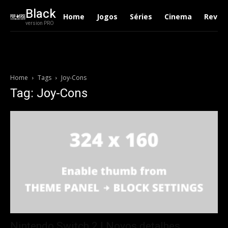
Black
Home
Jogos
Séries
Cinema
Revie
version PRO
Home
Tags
Joy-Cons
Tag: Joy-Cons
Nintendo Switch 2 | Novos detalhes