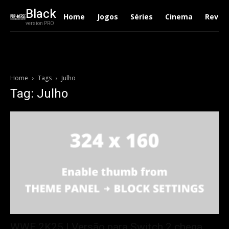
Black
Home
Jogos
Séries
Cinema
Revie
version PRO
Home
Tags
Julho
Tag: Julho
WWE 2K25 | Versão para Switch 2 chega