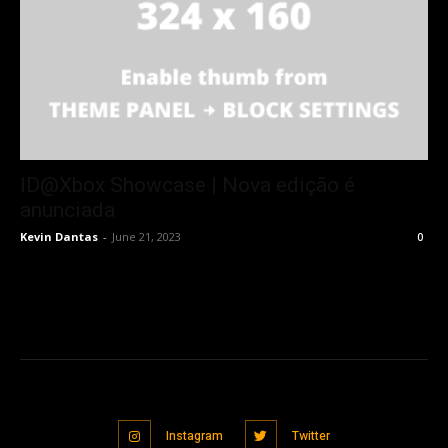
ID@Xbox Showcase | Nova edição é
anunciada
Kevin Dantas
-
June 21, 2023
0
Instagram
Twitter