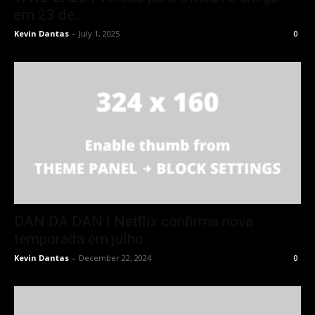
em 23 de...
Kevin Dantas
-
July 1, 2025
0
DAN DA DAN | Netflix confirma nova
temporada em julho
Kevin Dantas
-
December 22, 2024
0