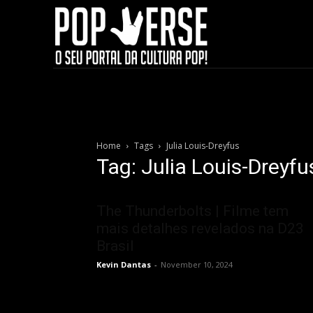
Home
Tags
Julia Louis-Dreyfus
Tag: Julia Louis-Dreyfu
The Thunderbolts | Filme tem
mais detalhes revelados na D23
Brasil
Kevin Dantas
-
November 10, 2024