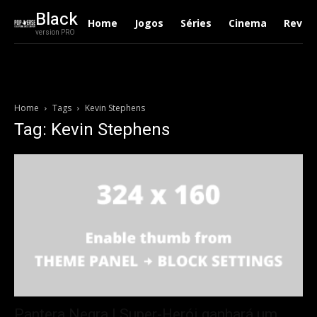
Black
Home
Jogos
Séries
Cinema
Revie
version PRO
Home
Tags
Kevin Stephens
Tag: Kevin Stephens
Pantera Negra | Super-Herói ganhará um