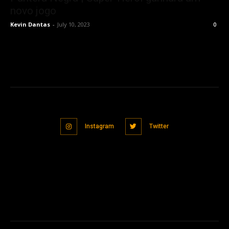
novo jogo
Kevin Dantas
-
July 10, 2023
0
Instagram
Twitter