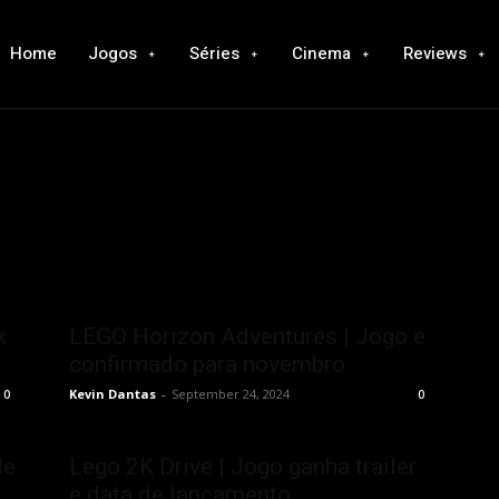
Home
Jogos
Séries
Cinema
Reviews
k
LEGO Horizon Adventures | Jogo é
confirmado para novembro
Kevin Dantas
-
September 24, 2024
0
0
de
Lego 2K Drive | Jogo ganha trailer
e data de lançamento