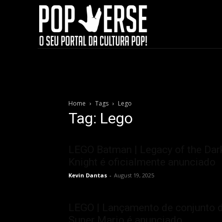
Home
Tags
Lego
Tag: Lego
LEGO Batman | Legacy of the Dar
Knight é oficialmente anunciado
Kevin Dantas
-
August 19, 2025
LEGO | Lançamento de conjunto 
Super Mario é anunciado