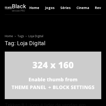
Black
Home
Jogos
Séries
Cinema
Revie
version PRO
Home
Tags
Loja Digital
Tag: Loja Digital
Tekken 8 | Jogo é lider de vendas em