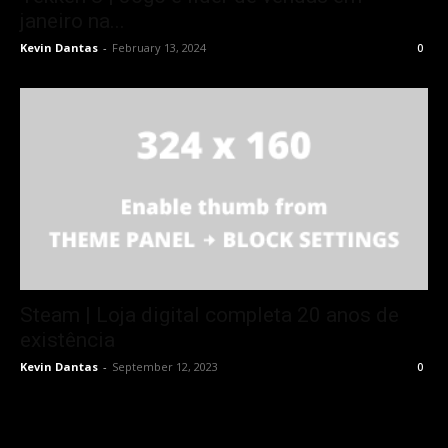
janeiro na...
Kevin Dantas
-
February 13, 2024
0
Steam | Loja digital completa 20 anos de
existência
Kevin Dantas
-
September 12, 2023
0