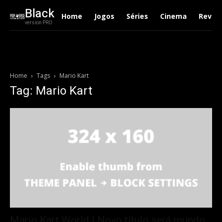
Black
Home
Jogos
Séries
Cinema
Revie
version PRO
Home
Tags
Mario Kart
Tag: Mario Kart
Mario Kart World | Novo título será mundo