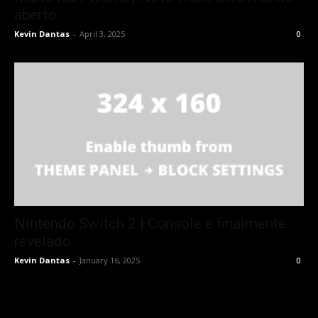
aberto
Kevin Dantas
-
April 3, 2025
0
Nintendo Switch 2 | Console é finalmente
revelado
Kevin Dantas
-
January 16, 2025
0