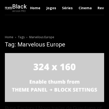
Black
Home
Jogos
Séries
Cinema
Revie
version PRO
Home
Tags
Marvelous Europe
Tag: Marvelous Europe
Rune Factory | Novo trailer de Guardians of