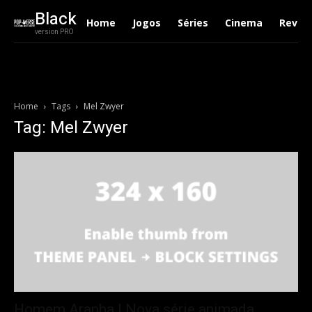
Black
Home
Jogos
Séries
Cinema
Revie
version PRO
Home
Tags
Mel Zwyer
Tag: Mel Zwyer
Homem Aranha | Nova série animada