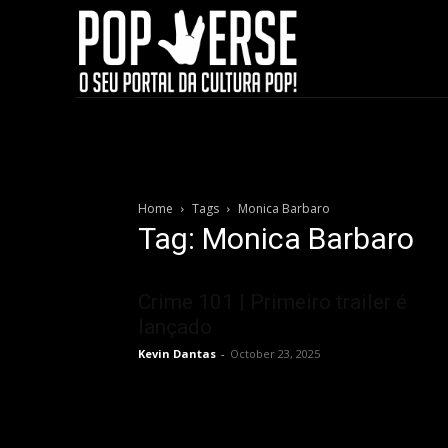
Home
Tags
Monica Barbaro
Tag: Monica Barbaro
Crime 101 | Primeiro trailer é
lançado
Kevin Dantas
-
October 23, 2025