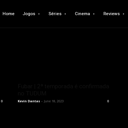
Home
Jogos
Séries
Cinema
Reviews
Fubar | 2ª temporada é confirmada
no TUDUM
Kevin Dantas
-
June 18, 2023
0
0