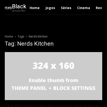
Black
Home
Jogos
Séries
Cinema
Revie
version PRO
Home
Tags
Nerds Kitchen
Tag: Nerds Kitchen
The Witcher | Livro de receitas tem data de