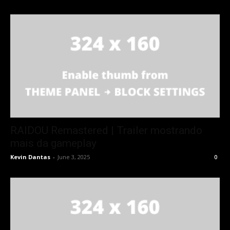
RAIDOU Remastered | Trailer mostrando
mais da gameplay
Kevin Dantas
-
June 3, 2025
0