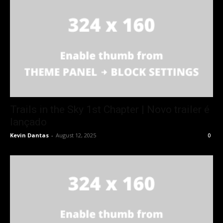
Trails in the Sky 1st Chapter | Novo trailer é
lançado
Kevin Dantas
-
August 12, 2025
0