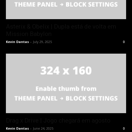
Asterix & Obelix | Dupla está de volta em
Mission Babylon
Kevin Dantas
-
July 29, 2025
0
Drag x Drive | Jogo chegará em agosto
Kevin Dantas
-
June 24, 2025
0