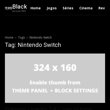
Black
Home
Jogos
Séries
Cinema
Revie
version PRO
Home
Tags
Nintendo Switch
Tag: Nintendo Switch
Pokémon Legends Z-A | Jogo se torna