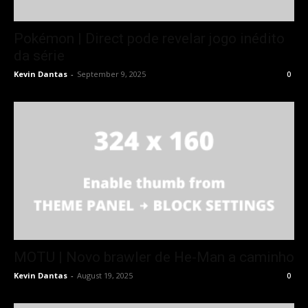
Pokémon | Direct pode revelar jogo inédito
da série
Kevin Dantas
-
September 9, 2025
0
MOTU | Novo brawler de He-Man a caminho
Kevin Dantas
-
August 19, 2025
0