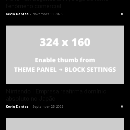
fenómeno comercial
Kevin Dantas
-
November 13, 2025
0
Nintendo | Empresa reafirma domínio
absoluto no Japão
Kevin Dantas
-
September 25, 2025
0