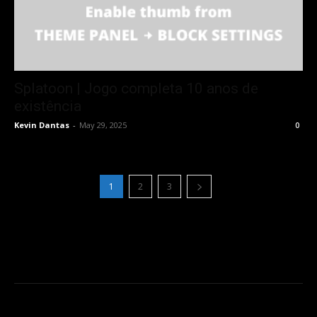
Splatoon | Jogo completa 10 anos de
existência
Kevin Dantas
-
May 29, 2025
0
1
2
3