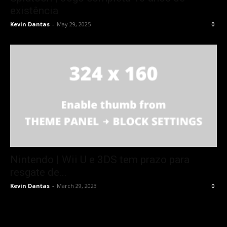
existência
Kevin Dantas
-
May 29, 2025
0
Nintendo | Wii U e 3DS tem prazo para
resgate de...
Kevin Dantas
-
March 29, 2023
0