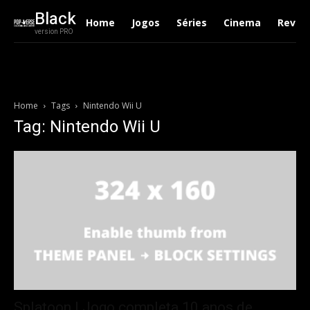
Black
Home
Jogos
Séries
Cinema
Revie
version PRO
Home
Tags
Nintendo Wii U
Tag: Nintendo Wii U
Splatoon | Jogo completa 10 anos de