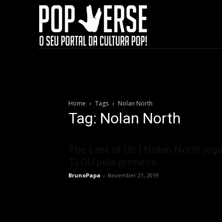
Home
Tags
Nolan North
Tag: Nolan North
The Last of Us | Nolan North jog
TLOU pela primeira...
BrunoPapa
-
November 21, 2019