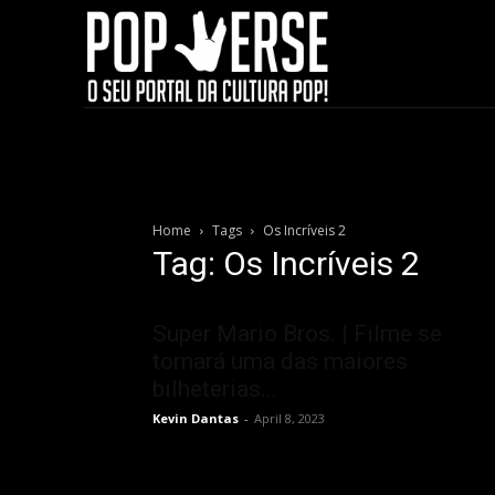
Home
Tags
Os Incríveis 2
Tag: Os Incríveis 2
Super Mario Bros. | Filme se
tornará uma das maiores
bilheterias...
Kevin Dantas
-
April 8, 2023