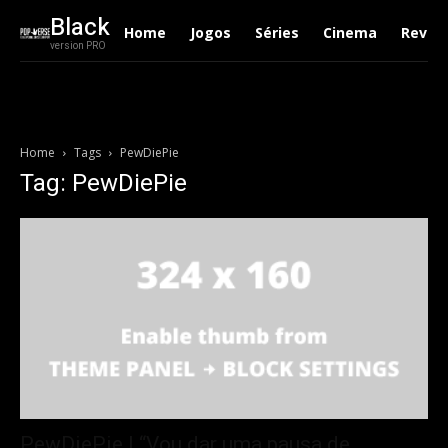
Black
Home
Jogos
Séries
Cinema
Revie
version PRO
Home
Tags
PewDiePie
Tag: PewDiePie
PewDiePie | “Vou dar uma pausa de