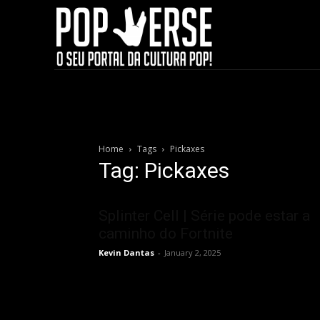
Home
Tags
Pickaxes
Tag: Pickaxes
Splinter Cell | Série pode estar a
caminho do Fortnite
Kevin Dantas
-
January 2, 2025