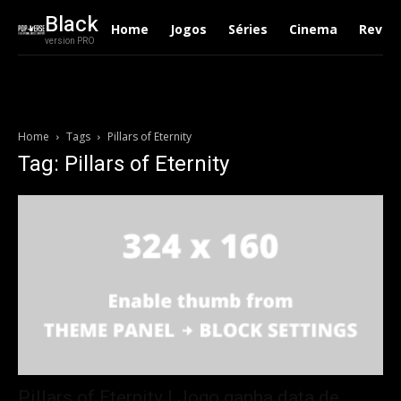
Black
Home
Jogos
Séries
Cinema
Revie
version PRO
Home
Tags
Pillars of Eternity
Tag: Pillars of Eternity
Pillars of Eternity | Jogo ganha data de