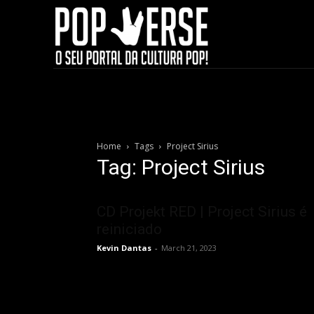
Home
Tags
Project Sirius
Tag: Project Sirius
CD Projekt RED | Project Sirius é
reiniciado
Kevin Dantas
-
March 21, 2023