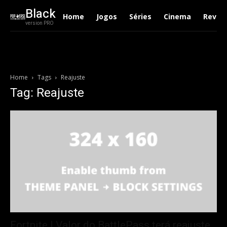
Black
Home
Jogos
Séries
Cinema
Revie
version PRO
Home
Tags
Reajuste
Tag: Reajuste
Fortnite | Valor do BattlePass terá reajuste