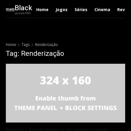
Black
Home
Jogos
Séries
Cinema
Revie
version PRO
Home
Tags
Renderização
Tag: Renderização
Nvidia | Nova técnica de renderização