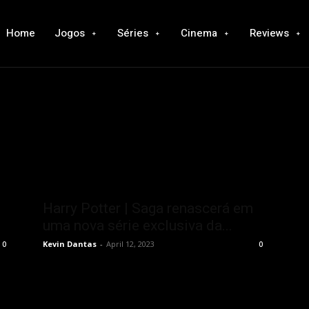
Home
Jogos
Séries
Cinema
Reviews
Harry Potter | Saga renascerá em
uma nova série exclusiva da...
Kevin Dantas
-
April 12, 2023
0
0