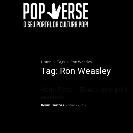
Home
Tags
Ron Weasley
Tag: Ron Weasley
Harry Potter | Elenco principal é
revelado
Kevin Dantas
-
May 27, 2025