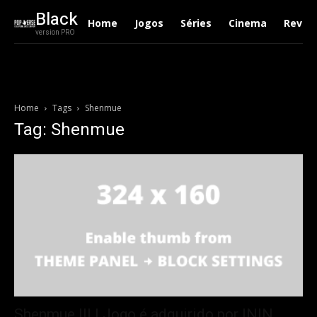
Black
Home
Jogos
Séries
Cinema
Revie
version PRO
Home
Tags
Shenmue
Tag: Shenmue
Shenmue III | Jogo é adquirido por ININ