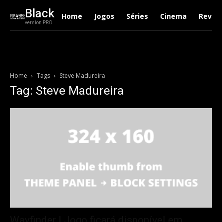
Black
Home
Jogos
Séries
Cinema
Revie
version PRO
Home
Tags
Steve Madureira
Tag: Steve Madureira
Wayfinder | Jogo ficará disponível em